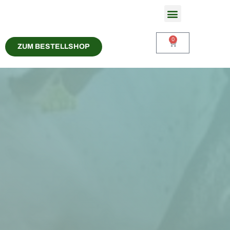
Zwergzebu Delikatessen
0
ZUM BESTELLSHOP