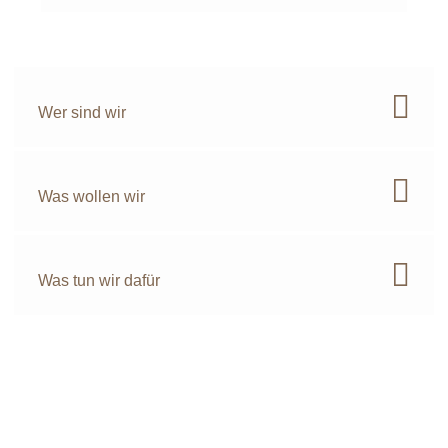
Wer sind wir
Was wollen wir
Was tun wir dafür
KONTAKT
Dorfstrasse 3
99441 Mechelroda
info@zwergzebu.de