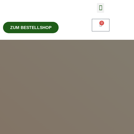
Zwergzebu Delikatessen
0
ZUM BESTELLSHOP