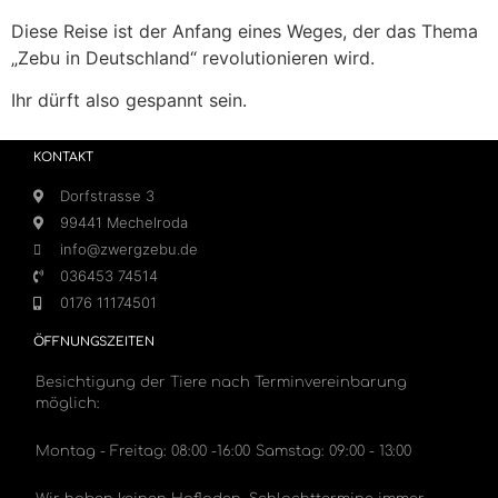
Diese Reise ist der Anfang eines Weges, der das Thema
„Zebu in Deutschland“ revolutionieren wird.
Ihr dürft also gespannt sein.
KONTAKT
Dorfstrasse 3
99441 Mechelroda
info@zwergzebu.de
036453 74514
0176 11174501
ÖFFNUNGSZEITEN
Besichtigung der Tiere nach Terminvereinbarung
möglich:
Montag - Freitag: 08:00 -16:00
Samstag: 09:00 - 13:00